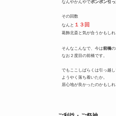
なんやかんやで
ポンポン引っ
その回数
１３回
なんと
葛飾北斎と気が合うかもしれ
そんなこんなで、今は
前橋
の
なお２度目の前橋です。
でもここしばらくは引っ越し
ようやく落ち着いたか。
居心地が良かったのかもしれ
ご利益・ご祭神