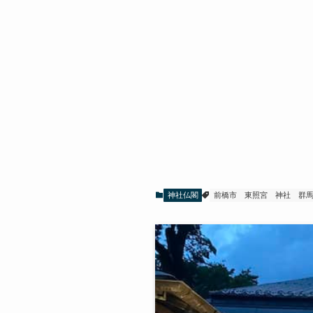
神社仏閣
前橋市
東照宮
神社
群