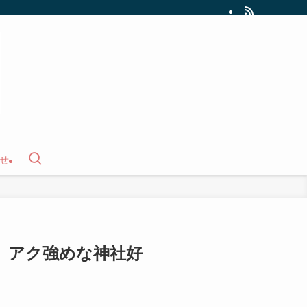
せ
】アク強めな神社好