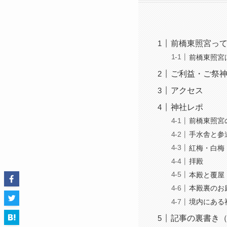
前橋東照宮っ
前橋東照宮
ご利益・ご祭
アクセス
神社レポ
前橋東照宮
手水舎と参
紅梅・白梅
拝殿
本殿と覆屋
本殿裏のお
境内にある
記事の裏書き