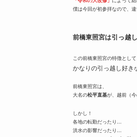
「令和の大改修」
によって結
僕は今回が初参拝なので、違
前橋東照宮は引っ越
この前橋東照宮の特徴として
かなりの引っ越し好き
前橋東照宮は、
大名の
松平直基
が、越前（今
しかし！
各地の転勤だったり…
洪水の影響だったり…