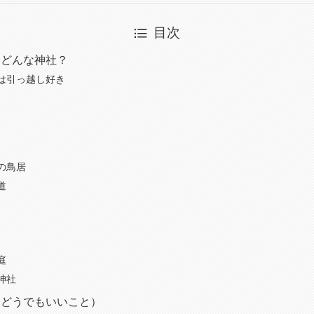
目次
てどんな神社？
は引っ越し好き
神
の鳥居
道
庭
神社
（どうでもいいこと）